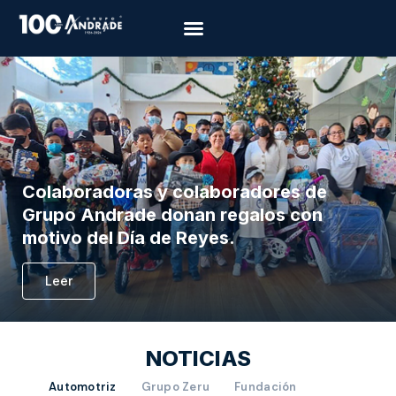
Colaboradoras y colaboradores de
Grupo Andrade donan regalos con
motivo del Día de Reyes.
Leer
NOTICIAS
Automotriz
Grupo Zeru
Fundación