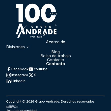
Acerca de
Divisiones
Blog
Automotriz
Bolsa de trabajo
Servicios Financieros
Contacto
Contacto
Medios de Comunicación
Facebook
Youtube
Logística
Instagram
X
Administración de Flota
LinkedIn
Renta Diaria
Mercadotecnia
Infraestructura
Fundación Grupo Andrade
Copyright © 2026 Grupo Andrade. Derechos reservados
Aviso de privacidad