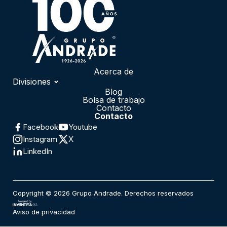
Acerca de
Divisiones
Blog
Automotriz
Bolsa de trabajo
Servicios Financieros
Contacto
Contacto
Medios de Comunicación
Facebook
Youtube
Logística
Instagram
X
Administración de Flota
LinkedIn
Renta Diaria
Mercadotecnia
Infraestructura
Fundación Grupo Andrade
Copyright © 2026 Grupo Andrade. Derechos reservados
Aviso de privacidad