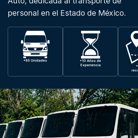
Auto, dedicada al transporte de
personal en el Estado de México.
+85 Unidades
+10 Años de
Experiencia
+
rec