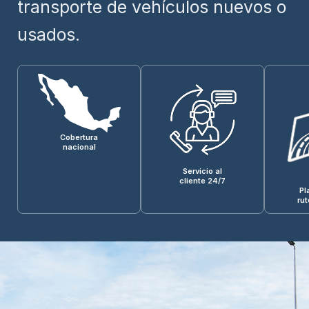
transporte de vehículos nuevos o
usados.
Cobertura
nacional
Servicio al
cliente 24/7
Pl
ru