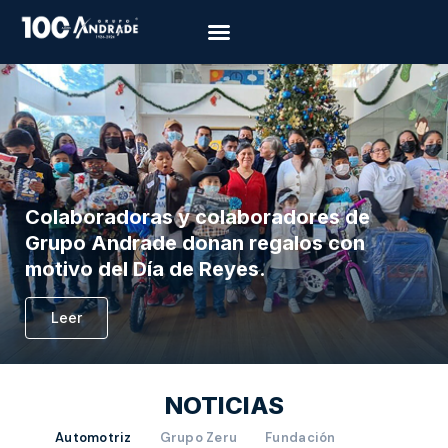
Colaboradoras y colaboradores de
Grupo Andrade donan regalos con
motivo del Día de Reyes.
Leer
NOTICIAS
Automotriz
Grupo Zeru
Fundación