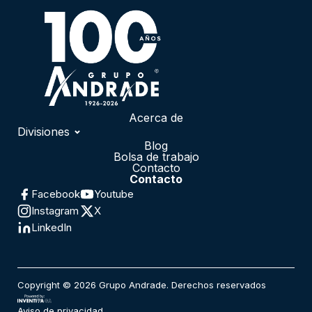
Acerca de
Divisiones
Blog
Automotriz
Bolsa de trabajo
Servicios Financieros
Contacto
Contacto
Medios de Comunicación
Facebook
Youtube
Logística
Instagram
X
Administración de Flota
LinkedIn
Renta Diaria
Mercadotecnia
Infraestructura
Fundación Grupo Andrade
Copyright © 2026 Grupo Andrade. Derechos reservados
Aviso de privacidad